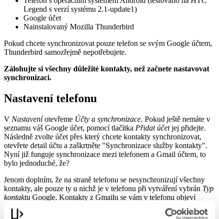
Telefon s operačním systémem Android (testováno na HTC
Legend s verzí systému 2.1-update1)
Google účet
Nainstalovaný Mozilla Thunderbird
Pokud chcete synchronizovat pouze telefon se svým Google účtem,
Thunderbird samozřejmě nepotřebujete.
Zálohujte si všechny důležité kontakty, než začnete nastavovat
synchronizaci.
Nastavení telefonu
V
Nastavení
otevřeme
Účty a synchronizace
. Pokud ještě nemáte v
seznamu váš Google účet, pomocí tlačítka
Přidat účet
jej přidejte.
Následně zvolte účet přes který chcete kontakty synchronizovat,
otevřete detail účtu a zaškrtněte "Synchronizace služby kontakty".
Nyní již funguje synchronizace mezi telefonem a Gmail účtem, to
bylo jednoduché, že?
Jenom doplním, že na straně telefonu se nesynchronizují všechny
kontakty, ale pouze ty u nichž je v telefonu při vytváření vybrán
Typ
kontaktu
Google. Kontakty z Gmailu se vám v telefonu objeví
všechny.