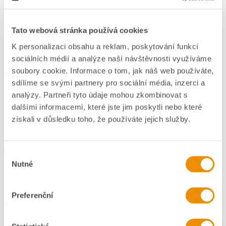
Nastavení Thunderbirdu
Do Thunderbirdu je třeba nainstalovat doplněk jménem
Zindus
. Po
Tato webová stránka používá cookies
nainstalování dopňku je třeba nastavit přihlášení do Google účtu.
K personalizaci obsahu a reklam, poskytování funkcí
Otevřete konfiguraci doplňku Zindus (menu Nástroje -> Správce
doplňků -> u doplňku Zindus klikněte na tlačítko Možnosti). Při
sociálních médií a analýze naší návštěvnosti využíváme
přidávání nového účtu nastavte
Synchronizovat s
na Google,
soubory cookie. Informace o tom, jak náš web používáte,
Synchronizovat kontakty Google s
na Osobní kontakty,
Kontakty
sdílíme se svými partnery pro sociální média, inzerci a
navržené Googlem
na Zahrnout,
Synchronizace Google groups
Thunderbird s adresářem
na Ne. Po vyvoření účtu otestujte pomocí
analýzy. Partneři tyto údaje mohou zkombinovat s
tlačítka
Synchronizovat teď
funkčnost synchronizace. Ve vašem
dalšími informacemi, které jste jim poskytli nebo které
Google účtu by jste nyní měli mít všechny kontakty z Thunderbirdu
získali v důsledku toho, že používáte jejich služby.
a opačně.
Spojení kontaktů z telefonu a z
Thunderbirdu
Výběr
Nutné
souhlasu
Nyní by jste již měli mít všechny své kontakty z Thunderbirdu i v
telefonu, opačně nám to zatím nefunguje.
Preferenční
Já osobně jsem přiřazoval telefoní čísla (původem z telefonu) k
emailům (původem z Thunderbirdu) ručně. Vyexportoval jsem si
všechny kontakty ze svého starého telefonu a pak postupně