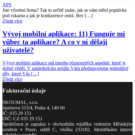
APS
Jste výrobní firma? Tak to určitě znáte, jak se vám mění poptávka
pod rukama a jak je konkurence ostrá. Bez […]
Zjistit více
Vývoj mobilní aplikace: 11) Funguje mi
vůbec ta aplikace? A co v ní dělají
uživatelé?
Vývoj mobilní aplikace má mnoho různorodých aspektů, které je
dobré vědět. V následujícím seriálu Vám představujeme jednotlivé
díly, které Vás […]
Zjistit více
Fakturační údaje
SKOUMAL, s.r.o.
Jaurisova 515/4, Praha 4, 140 00
IČ: 035 29 151
DIČ: CZ 035 29 151
Společnost je zapsána v obchodním rejstříku vedeném Městským
soudem v Praze, oddíl C, vložka 233182. Identifikátor datové
schránky: qpctc9u