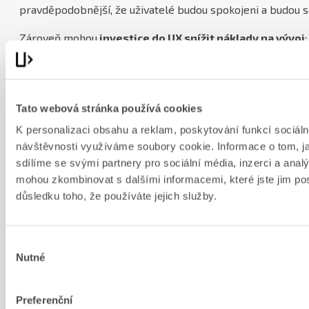
pravděpodobnější, že uživatelé budou spokojeni a budou s
Zároveň mohou
investice do UX snížit náklady na vývoj
raných fázích vývoje produktu může pomoci identifikovat a
problémy s použitelností dříve, než se jejich odstranění 
Nehledě na to, že správným výstupem UX procesu by měl
Tato webová stránka používá cookies
pro vývojáře
. Každá koruna investovaná do specifikace, 
K personalizaci obsahu a reklam, poskytování funkcí sociáln
několikanásobně vrací během vývoje.
návštěvnosti využíváme soubory cookie. Informace o tom, j
sdílíme se svými partnery pro sociální média, inzerci a analý
mohou zkombinovat s dalšími informacemi, které jste jim posk
V příštím díle si povíme více o tom, jaký je rozdíl mezi UX,
důsledku toho, že používáte jejich služby.
Výběr
Máte zájem o UX analýzu?
Nutné
souhlasu
Rádi Vám poradíme a poskytneme bezplatnou online ko
Preferenční