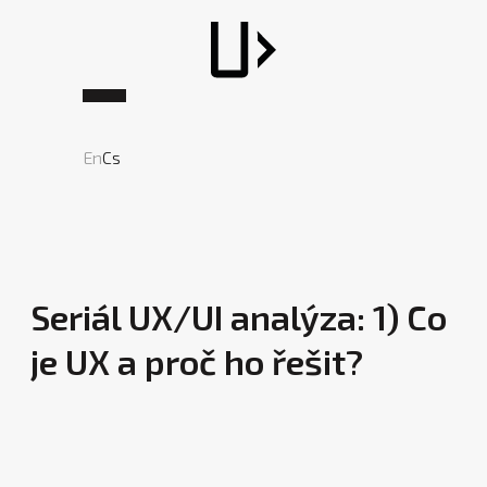
En
Cs
Seriál UX/UI analýza: 1) Co
je UX a proč ho řešit?