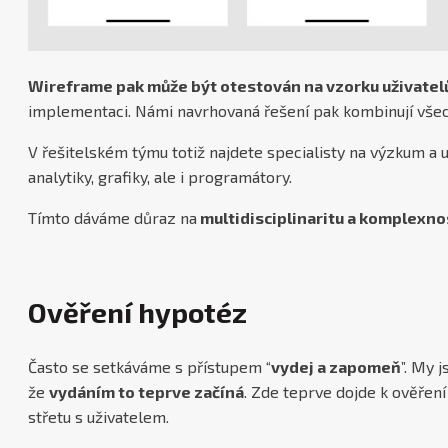
Wireframe pak může být otestován na vzorku uživatel
implementaci. Námi navrhovaná řešení pak kombinují všec
V řešitelském týmu totiž najdete specialisty na výzkum a 
analytiky, grafiky, ale i programátory.
Tímto dáváme důraz na
multidisciplinaritu a komplexnos
Ověření hypotéz
Často se setkáváme s přístupem “
vydej a zapomeň
”. My 
že
vydáním to teprve začíná
. Zde teprve dojde k ověřen
střetu s uživatelem.