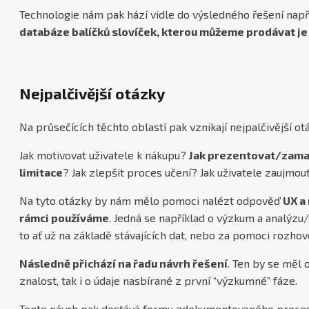
Technologie nám pak hází vidle do výsledného řešení napří
databáze balíčků slovíček, kterou můžeme prodávat j
Nejpalčivější otázky
Na průsečících těchto oblastí pak vznikají nejpalčivější ot
Jak motivovat uživatele k nákupu?
Jak prezentovat/zama
limitace
? Jak zlepšit proces učení? Jak uživatele zaujmo
Na tyto otázky by nám mělo pomoci nalézt odpověď
UX a 
rámci používáme
. Jedná se například o výzkum a analýzu
to ať už na základě stávajících dat, nebo za pomoci rozhovo
Následně přichází na řadu návrh řešení
. Ten by se měl 
znalost, tak i o údaje nasbírané z první “výzkumné” fáze.
Tento návrh pak dostává formu zdokumentovaného procesu