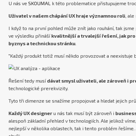
U nás ve
SKOUMAL
k této problematice přistupujeme tro
Uživatel v našem chápání UX hraje významnou roli
, al
I když to na první pohled může znít jako rouhání, tak jsme
ve výsledku přináší
kvalitnější a trvalejší řešení, jak pro
byznys a technickou stránku
.
"Každý produkt totiž musí někdo provozovat a neexistuje b
Řešení tedy musí
dávat smysl uživateli, ale zároveň i p
technologické prerekvizity.
Tyto tři dimenze se snažíme propojovat a hledat jejich pr
Každý UX designer
u nás tak musí být zároveň i
business
alespoň základní přehled v technologiích. Ale jelikož vím
nejlepší v několika oblastech, tak i tento problém řešíme.
chvíli.