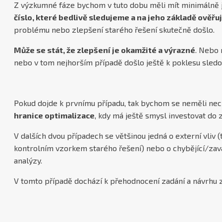
Z výzkumné fáze bychom v tuto dobu měli mít minimálně
číslo, které bedlivě sledujeme a na jeho základě ověř
problému nebo zlepšení starého řešení skutečně došlo.
Může se stát, že zlepšení je okamžité a výrazné
. Nebo 
nebo v tom nejhorším případě došlo ještě k poklesu sled
Pokud dojde k prvnímu případu, tak bychom se neměli nec
hranice optimalizace
, kdy má ještě smysl investovat do
V dalších dvou případech se většinou jedná o externí vliv (
kontrolním vzorkem starého řešení) nebo o chybějící/za
analýzy.
V tomto případě dochází k přehodnocení zadání a návrhu 